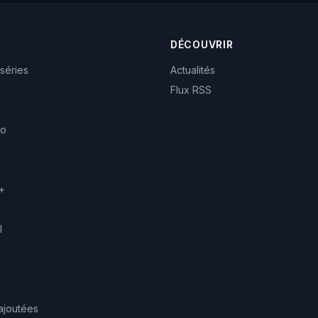
DÉCOUVRIR
 séries
Actualités
Flux RSS
eo
+
l
ajoutées