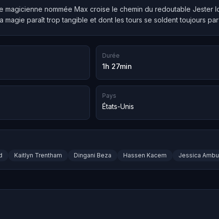
e magicienne nommée Max croise le chemin du redoutable Jester lors
la magie paraît trop tangible et dont les tours se soldent toujours par
Durée
1h 27min
Pays
États-Unis
d
Kaitlyn Trentham
Dingani Beza
Hassen Kacem
Jessica Ambu