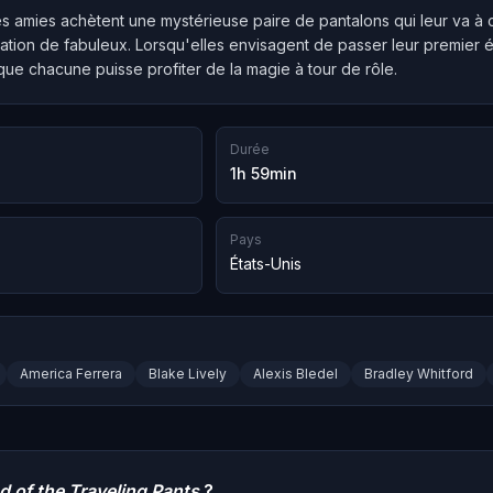
s amies achètent une mystérieuse paire de pantalons qui leur va à cha
tion de fabuleux. Lorsqu'elles envisagent de passer leur premier 
ue chacune puisse profiter de la magie à tour de rôle.
Durée
1h 59min
Pays
États-Unis
America Ferrera
Blake Lively
Alexis Bledel
Bradley Whitford
d of the Traveling Pants
?