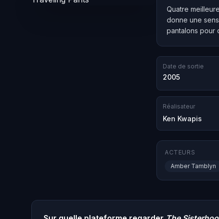
Quatre meilleure
donne une sensa
pantalons pour q
Date de sortie
2005
Réalisateur
Ken Kwapis
ACTEURS
Amber Tamblyn
Sur quelle plateforme regarder
The Sisterhoo