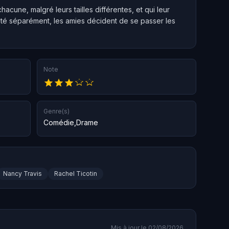
cune, malgré leurs tailles différentes, et qui leur
été séparément, les amies décident de se passer les
Note
Genre(s)
Comédie
,
Drame
Nancy Travis
Rachel Ticotin
Mis à jour le 02/08/2026