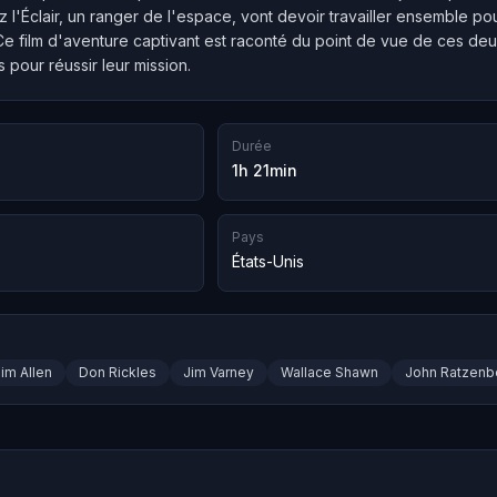
l'Éclair, un ranger de l'espace, vont devoir travailler ensemble pou
Ce film d'aventure captivant est raconté du point de vue de ces deu
s pour réussir leur mission.
Durée
1h 21min
Pays
États-Unis
im Allen
Don Rickles
Jim Varney
Wallace Shawn
John Ratzenb