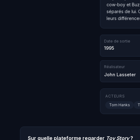
cow-boy et Buzz 
séparés de lui. 
leurs différence
Date de sortie
1995
Réalisateur
John Lasseter
ACTEURS
Tom Hanks
T
Sur quelle plateforme regarder
Toy Story
?