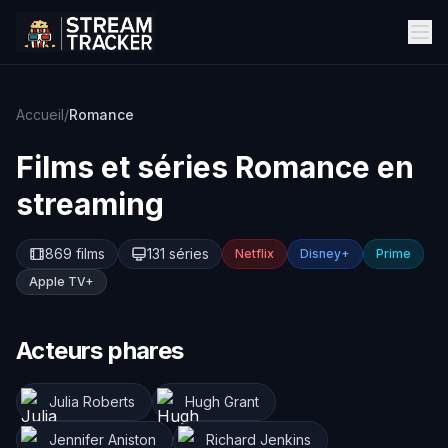
Accueil
/
Romance
Films et séries
Romance
en
streaming
869 films
131 séries
Netflix
Disney+
Prime
Apple TV+
Acteurs phares
Julia Roberts
Hugh Grant
Jennifer Aniston
Richard Jenkins