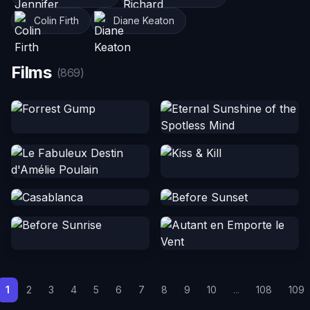
Colin Firth
Diane Keaton
Films
(869)
1
2
3
4
5
6
7
8
9
10
...
108
109