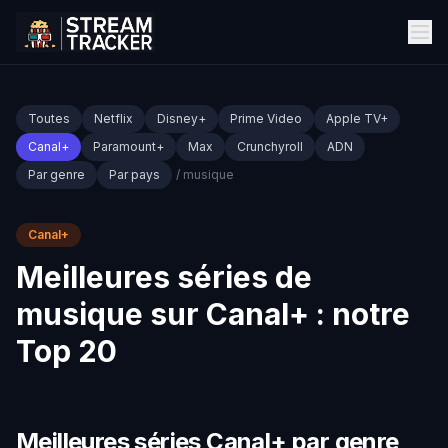
Toutes
Netflix
Disney+
Prime Video
Apple TV+
Canal+
Paramount+
Max
Crunchyroll
ADN
Par genre
Par pays
/ musique
Canal+
Meilleures séries de
musique sur Canal+ : notre
Top 20
Meilleures séries Canal+ par genre