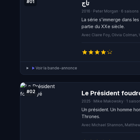
#01
تاج
2016 · Peter Morgan · 6 saisons
La série s'immerge dans les 
partie du XXe siècle.
Avec Claire Foy, Olivia Colman,
Voir la bande-annonce
#02
Le Président foud
2025 · Mike Makowsky · 1 saiso
Un président. Un homme hors
Thrones.
Avec Michael Shannon, Matthew 