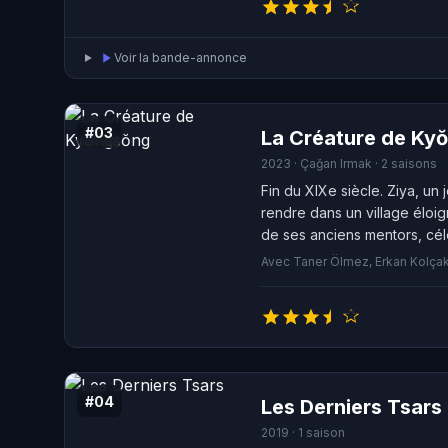
Voir la bande-annonce
#03
La Créature de Ky
2023 · Çağan Irmak · 2 saisons
Fin du XIXe siècle. Ziya, u
rendre dans un village éloig
de ses anciens mentors, cél
ramener son professeur à la
Avec Taner Ölmez, Erkan Kolçak 
#04
Les Derniers Tsars
2019 · 1 saison