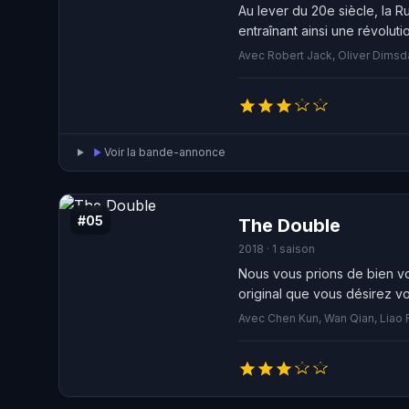
Au lever du 20e siècle, la R
entraînant ainsi une révoluti
Avec Robert Jack, Oliver Dimsda
Voir la bande-annonce
#05
The Double
2018 · 1 saison
Nous vous prions de bien vo
original que vous désirez voi
Avec Chen Kun, Wan Qian, Liao 