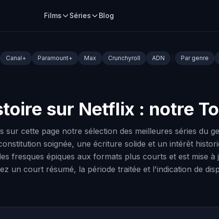
Films
Séries
Blog
Canal+
Paramount+
Max
Crunchyroll
ADN
Par genre
toire sur Netflix : notre T
sur cette page notre sélection des meilleures séries du ge
econstitution soignée, une écriture solide et un intérêt histo
 des fresques épiques aux formats plus courts et est mise à 
z un court résumé, la période traitée et l'indication de dispo