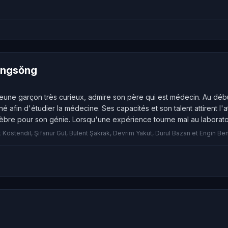
ŏngsŏng
n jeune garçon très curieux, admire son père qui est médecin. Au dé
né afin d'étudier la médecine. Ses capacités et son talent attirent l
èbre pour son génie. Lorsqu'une expérience tourne mal au laboratoir
 vie.
Köstendil, Şifanur Gül, Bülent Şakrak, Devrim Yakut, Durul Bazan et Engin Ben