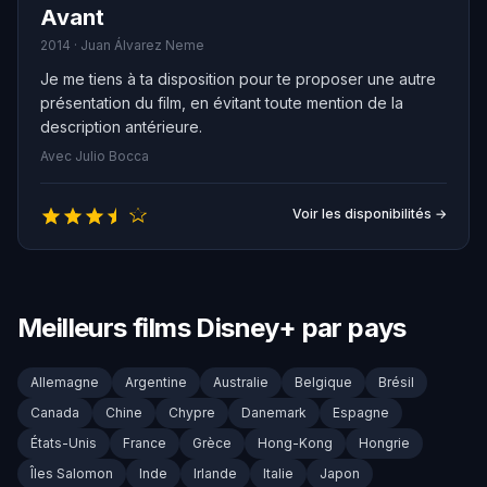
Avant
2014 · Juan Álvarez Neme
Je me tiens à ta disposition pour te proposer une autre
présentation du film, en évitant toute mention de la
description antérieure.
Avec Julio Bocca
Voir les disponibilités →
Meilleurs films Disney+ par pays
Allemagne
Argentine
Australie
Belgique
Brésil
Canada
Chine
Chypre
Danemark
Espagne
États-Unis
France
Grèce
Hong-Kong
Hongrie
Îles Salomon
Inde
Irlande
Italie
Japon