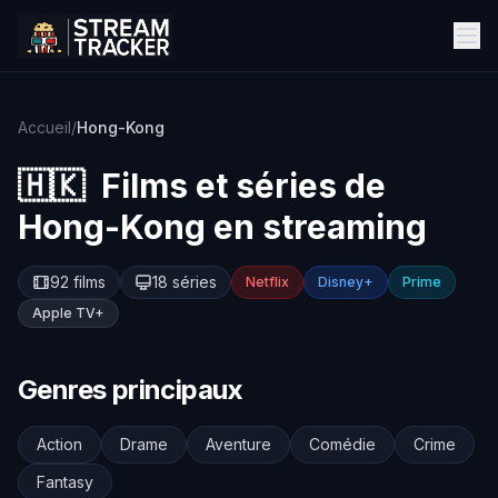
Accueil
/
Hong-Kong
🇭🇰
Films et séries de
Hong-Kong
en streaming
92 films
18 séries
Netflix
Disney+
Prime
Apple TV+
Genres principaux
Action
Drame
Aventure
Comédie
Crime
Fantasy