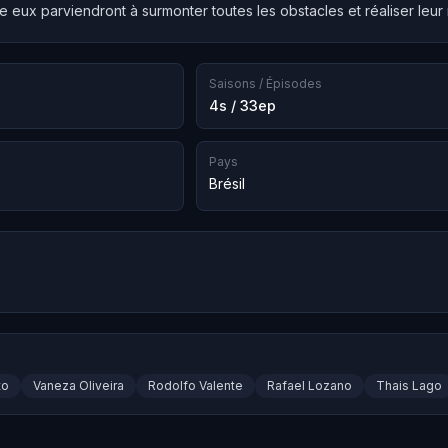
 eux parviendront à surmonter toutes les obstacles et réaliser leur 
Saisons / Épisodes
4s / 33ep
Pays
Brésil
to
Vaneza Oliveira
Rodolfo Valente
Rafael Lozano
Thais Lago