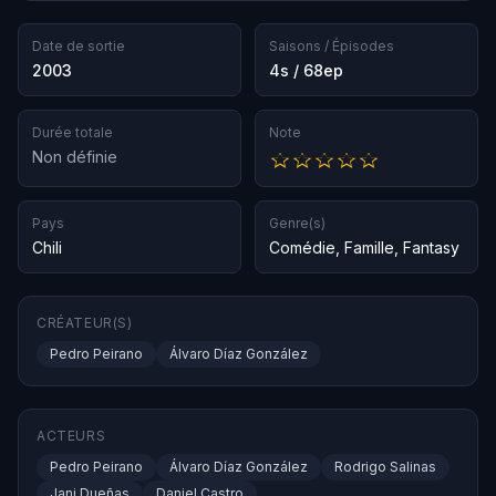
Date de sortie
Saisons / Épisodes
2003
4s / 68ep
Durée totale
Note
Non définie
Pays
Genre(s)
Chili
Comédie
,
Famille
,
Fantasy
CRÉATEUR(S)
Pedro Peirano
Álvaro Díaz González
ACTEURS
Pedro Peirano
Álvaro Díaz González
Rodrigo Salinas
Jani Dueñas
Daniel Castro