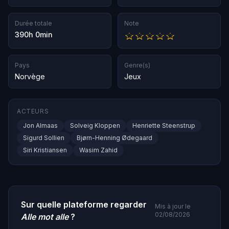
Durée totale
Note
390h 0min
Pays
Genre(s)
Norvège
Jeux
ACTEURS
Jon Almaas
Solveig Kloppen
Henriette Steenstrup
Sigurd Sollien
Bjørn-Henning Ødegaard
Siri Kristiansen
Wasim Zahid
Sur quelle plateforme regarder
Mis à jour le
02/08/2026
Alle mot alle
?