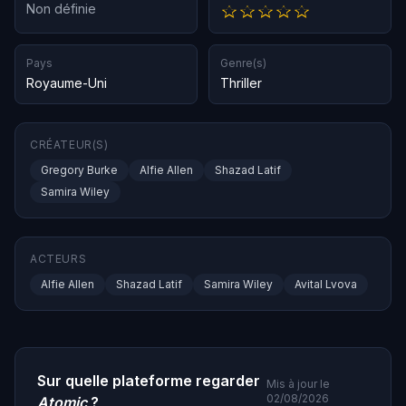
Non définie
Pays
Genre(s)
Royaume-Uni
Thriller
CRÉATEUR(S)
Gregory Burke
Alfie Allen
Shazad Latif
Samira Wiley
ACTEURS
Alfie Allen
Shazad Latif
Samira Wiley
Avital Lvova
Sur quelle plateforme regarder
Mis à jour le
02/08/2026
Atomic
?