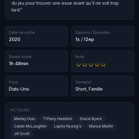
du jeu pour trouver une issue avant qu'il ne soit trop
tard."
Date de sortie
Saisons / Épisodes
2020
1s / 12ep
Durée totale
Note
1h 48min
Pays
Genre(s)
États-Unis
Short
,
Famille
ACTEURS
Marley Dias
Tiffany Haddish
Grace Byers
Caleb McLaughlin
Lupita Nyong'o
Marsai Martin
Jill Scott