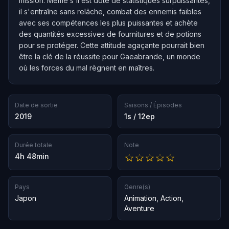
mission. Même s'il est doté de statistiques surpuissantes,
il s'entraîne sans relâche, combat des ennemis faibles
avec ses compétences les plus puissantes et achète
des quantités excessives de fournitures et de potions
pour se protéger. Cette attitude agaçante pourrait bien
être la clé de la réussite pour Gaeabrande, un monde
où les forces du mal règnent en maîtres.
Date de sortie
Saisons / Épisodes
2019
1s / 12ep
Durée totale
Note
4h 48min
Pays
Genre(s)
Japon
Animation
,
Action
,
Aventure