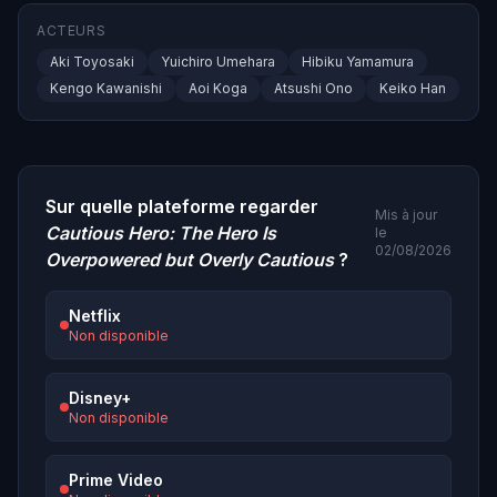
ACTEURS
Aki Toyosaki
Yuichiro Umehara
Hibiku Yamamura
Kengo Kawanishi
Aoi Koga
Atsushi Ono
Keiko Han
Sur quelle plateforme regarder
Mis à jour
Cautious Hero: The Hero Is
le
02/08/2026
Overpowered but Overly Cautious
?
Netflix
Non disponible
Disney+
Non disponible
Prime Video