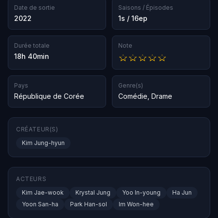
Date de sortie
Saisons / Épisodes
2022
1s / 16ep
Durée totale
Note
18h 40min
Pays
Genre(s)
République de Corée
Comédie
,
Drame
CRÉATEUR(S)
Kim Jung-hyun
ACTEURS
Kim Jae-wook
Krystal Jung
Yoo In-young
Ha Jun
Yoon San-ha
Park Han-sol
Im Won-hee