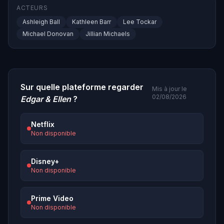
ACTEURS
Ashleigh Ball
Kathleen Barr
Lee Tockar
Michael Donovan
Jillian Michaels
Sur quelle plateforme regarder
Mis à jour le
02/08/2026
Edgar & Ellen
?
Netflix
Non disponible
Disney+
Non disponible
Prime Video
Non disponible