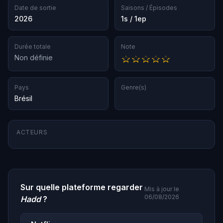
Date de sortie
Saisons / Épisodes
2026
1s / 1ep
Durée totale
Note
Non définie
Pays
Genre(s)
Brésil
ACTEURS
Sur quelle plateforme regarder
Mis à jour le
06/08/2026
Hadd
?