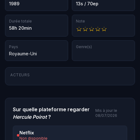
1989
13s / 70ep
Durée totale
Note
58h 20min
Pays
Genre(s)
Royaume-Uni
ACTEURS
Sur quelle plateforme regarder
Mis à jour le
08/07/2026
Hercule Poirot
?
Netflix
Non disponible