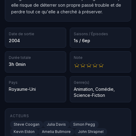
elle risque de déterrer son propre passé trouble et de
perdre tout ce qu'elle a cherché à préserver.
Date de sortie
Saisons / Épisodes
2004
1s / 6ep
Durée totale
Note
3h 0min
Pays
Genre(s)
Royaume-Uni
Animation
,
Comédie
,
Science-Fiction
ACTEURS
Steve Coogan
Julia Davis
Simon Pegg
Kevin Eldon
Amelia Bullmore
John Shrapnel