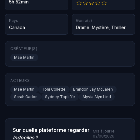
5h 52min
Pays
Genre(s)
Canada
Drame
,
Mystère
,
Thriller
CRÉATEUR(S)
Mae Martin
ACTEURS
Mae Martin
Toni Collette
Brandon Jay McLaren
Sarah Gadon
Sydney Topliffe
Alyvia Alyn Lind
Sur quelle plateforme regarder
Mis à jour le
02/08/2026
Indociles
?