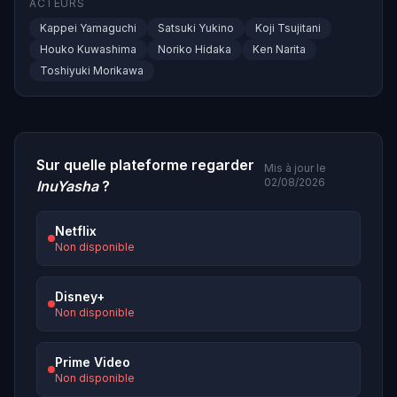
ACTEURS
Kappei Yamaguchi
Satsuki Yukino
Koji Tsujitani
Houko Kuwashima
Noriko Hidaka
Ken Narita
Toshiyuki Morikawa
Sur quelle plateforme regarder
Mis à jour le
02/08/2026
InuYasha
?
Netflix
Non disponible
Disney+
Non disponible
Prime Video
Non disponible