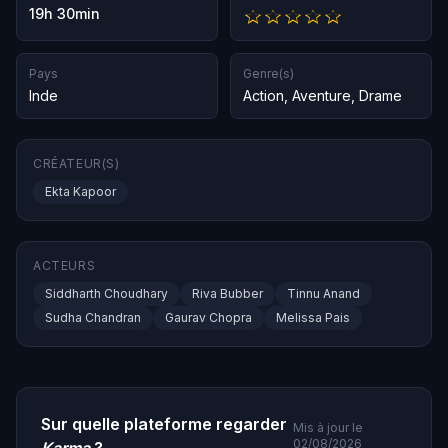
19h 30min
Pays
Genre(s)
Inde
Action
,
Aventure
,
Drame
CRÉATEUR(S)
Ekta Kapoor
ACTEURS
Siddharth Choudhary
Riva Bubber
Tinnu Anand
Sudha Chandran
Gaurav Chopra
Melissa Pais
Sur quelle plateforme regarder
Mis à jour le
02/08/2026