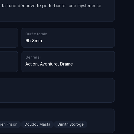
ne fait une découverte perturbante : une mystérieuse
Durée totale
6h 8min
Genre(s)
Action
,
Aventure
,
Drame
lien Frison
Doudou Masta
Dimitri Storoge