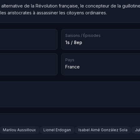
 alternative de la Révolution française, le concepteur de la guilloti
es aristocrates à assassiner les citoyens ordinaires.
Saisons / Épisodes
1s / 8ep
Pays
France
Marilou Aussilloux
Lionel Erdogan
Isabel Aimé González Sola
Ju