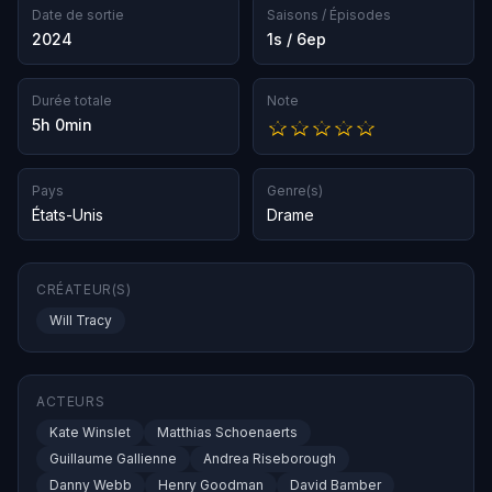
Date de sortie
Saisons / Épisodes
2024
1s / 6ep
Durée totale
Note
5h 0min
Pays
Genre(s)
États-Unis
Drame
CRÉATEUR(S)
Will Tracy
ACTEURS
Kate Winslet
Matthias Schoenaerts
Guillaume Gallienne
Andrea Riseborough
Danny Webb
Henry Goodman
David Bamber