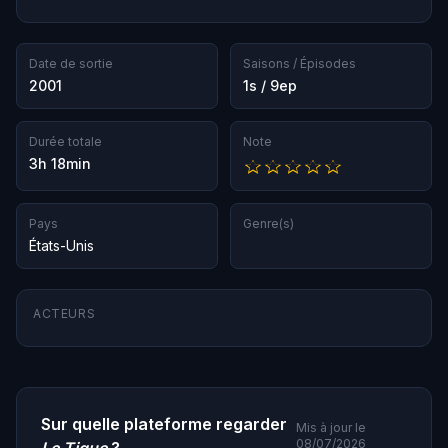
Date de sortie
Saisons / Épisodes
2001
1s / 9ep
Durée totale
Note
3h 18min
Pays
Genre(s)
États-Unis
ACTEURS
Sur quelle plateforme regarder
Mis à jour le
08/07/2026