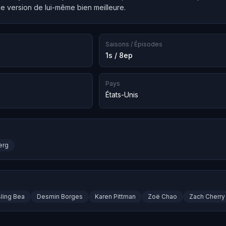
e version de lui-même bien meilleure.
Saisons / Épisodes
1s / 8ep
Pays
États-Unis
erg
sling Bea
Desmin Borges
Karen Pittman
Zoë Chao
Zach Cherry