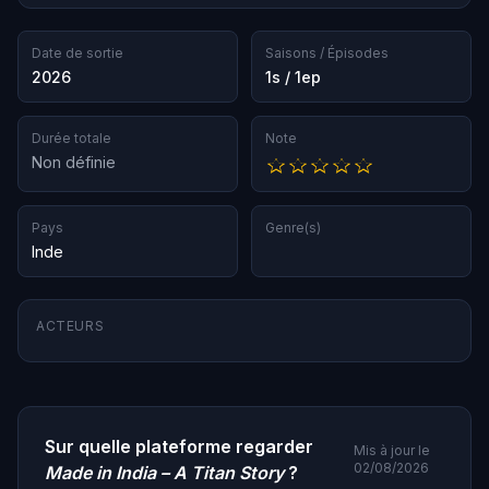
Date de sortie
Saisons / Épisodes
2026
1s / 1ep
Durée totale
Note
Non définie
Pays
Genre(s)
Inde
ACTEURS
Sur quelle plateforme regarder
Mis à jour le
02/08/2026
Made in India – A Titan Story
?