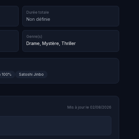
Durée totale
Non définie
Genre(s)
Drame
,
Mystère
,
Thriller
a 100%
Satoshi Jinbo
Mis à jour le 02/08/2026