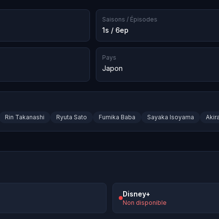
Saisons / Épisodes
1s / 6ep
Pays
Japon
Rin Takanashi
Ryuta Sato
Fumika Baba
Sayaka Isoyama
Akir
Disney+
Non disponible