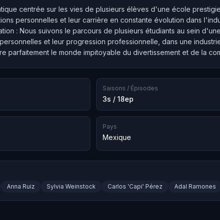
ique centrée sur les vies de plusieurs élèves d'une école prestigie
lations personnelles et leur carrière en constante évolution dans l'ind
tion : Nous suivons le parcours de plusieurs étudiants au sein d'une
 personnelles et leur progression professionnelle, dans une industr
stre parfaitement le monde impitoyable du divertissement et de la c
Saisons / Épisodes
3s / 18ep
Pays
Mexique
Anna Ruiz
Sylvia Weinstock
Carlos 'Capi' Pérez
Adal Ramones