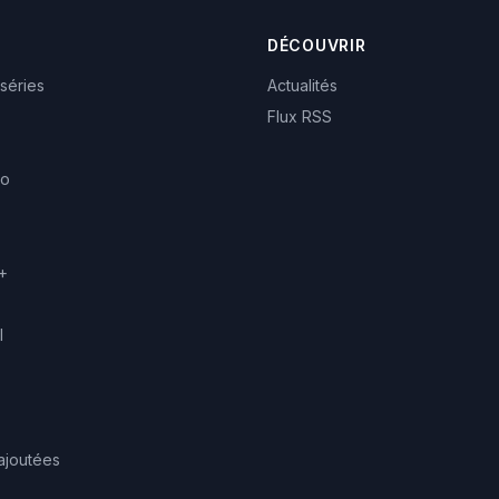
DÉCOUVRIR
 séries
Actualités
Flux RSS
eo
+
l
ajoutées