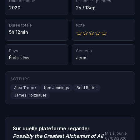
Date de sortie
Saisons / Épisodes
2020
2s / 13ep
Durée totale
Note
5h 12min
Pays
Genre(s)
États-Unis
Jeux
ACTEURS
Alex Trebek
Ken Jennings
Brad Rutter
James Holzhauer
Sur quelle plateforme regarder
Mis à jour le
Possibly the Greatest Alchemist of All
02/08/2026