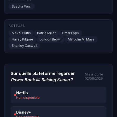
Sascha Penn
ACTEURS
Mekai Curtis
Patina Miller
Omar Epps
Hailey Kilgore
London Brown
Malcolm M. Mays
Shanley Caswell
Sur quelle plateforme regarder
Mis à jour le
02/08/2026
Power Book III: Raising Kanan
?
Netflix
Non disponible
Disney+
Non disponible