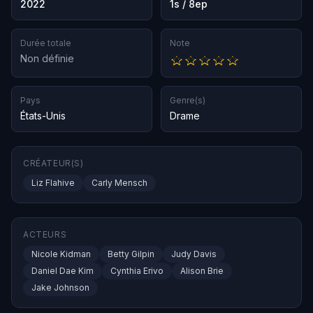
2022
1s / 8ep
Durée totale
Note
Non définie
Pays
Genre(s)
États-Unis
Drame
CRÉATEUR(S)
Liz Flahive
Carly Mensch
ACTEURS
Nicole Kidman
Betty Gilpin
Judy Davis
Daniel Dae Kim
Cynthia Erivo
Alison Brie
Jake Johnson