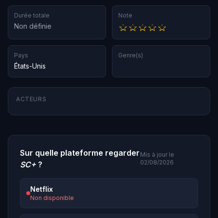
Durée totale
Note
Non définie
Pays
Genre(s)
États-Unis
ACTEURS
Sur quelle plateforme regarder
Mis à jour le
02/08/2026
SC+
?
Netflix
Non disponible