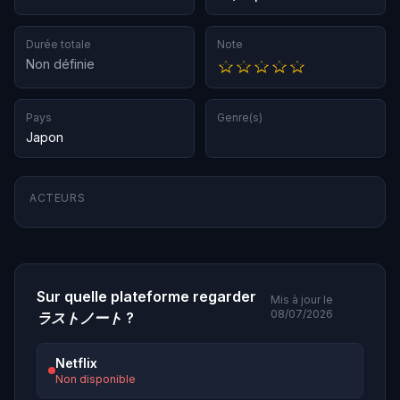
Durée totale
Note
Non définie
Pays
Genre(s)
Japon
ACTEURS
Sur quelle plateforme regarder
Mis à jour le
08/07/2026
ラストノート
?
Netflix
Non disponible