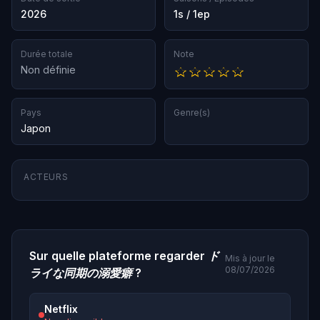
2026
1s / 1ep
Durée totale
Note
Non définie
Pays
Genre(s)
Japon
ACTEURS
Sur quelle plateforme regarder
ド
Mis à jour le
08/07/2026
ライな同期の溺愛癖
?
Netflix