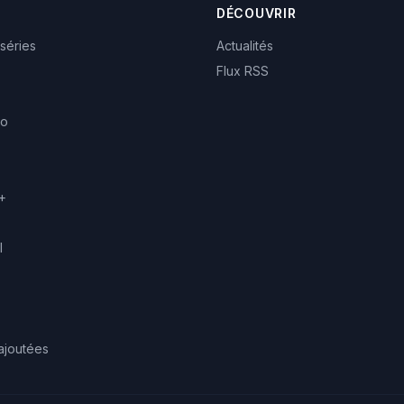
DÉCOUVRIR
 séries
Actualités
Flux RSS
eo
+
l
ajoutées