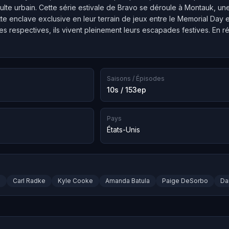
lte urbain. Cette série estivale de Bravo se déroule à Montauk, une
te enclave exclusive en leur terrain de jeux entre le Memorial Day et
res respectives, ils vivent pleinement leurs escapades festives. En r
Saisons / Épisodes
10s / 153ep
Pays
États-Unis
d
Carl Radke
Kyle Cooke
Amanda Batula
Paige DeSorbo
Da