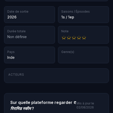
Date de sortie
Saisons / Épisodes
2026
1s / 1ep
Durée totale
Note
Non définie
Pays
Genre(s)
Inde
ACTEURS
Sur quelle plateforme regarder
द
Mis à jour le
02/08/2026
पिरामिड स्कीम
?