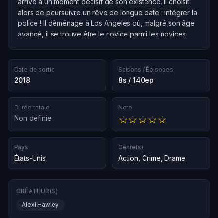
arrive à un moment décisif de son existence. Il choisit
alors de poursuivre un rêve de longue date : intégrer la
police ! Il déménage à Los Angeles où, malgré son âge
avancé, il se trouve être le novice parmi les novices.
Date de sortie
Saisons / Épisodes
2018
8s / 140ep
Durée totale
Note
Non définie
Pays
Genre(s)
États-Unis
Action
,
Crime
,
Drame
CRÉATEUR(S)
Alexi Hawley