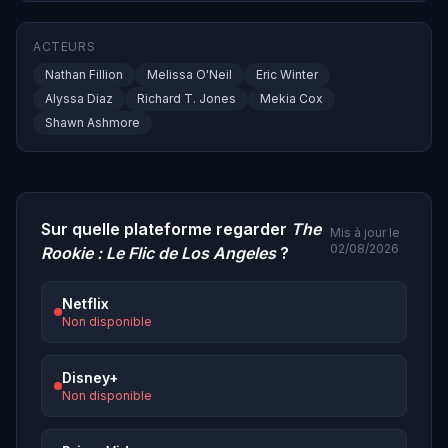
ACTEURS
Nathan Fillion
Melissa O'Neil
Eric Winter
Alyssa Diaz
Richard T. Jones
Mekia Cox
Shawn Ashmore
Sur quelle plateforme regarder
The
Mis à jour le
02/08/2026
Rookie : Le Flic de Los Angeles
?
Netflix
Non disponible
Disney+
Non disponible