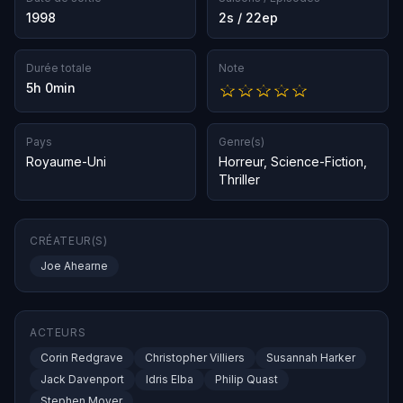
1998
2s / 22ep
Durée totale
Note
5h 0min
Pays
Genre(s)
Royaume-Uni
Horreur
,
Science-Fiction
,
Thriller
CRÉATEUR(S)
Joe Ahearne
ACTEURS
Corin Redgrave
Christopher Villiers
Susannah Harker
Jack Davenport
Idris Elba
Philip Quast
Stephen Moyer