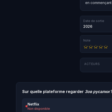
en commençant i
Date de sortie
2026
Note
ACTEURS
Sur quelle plateforme regarder
Зов русалки
Netflix
Non disponible