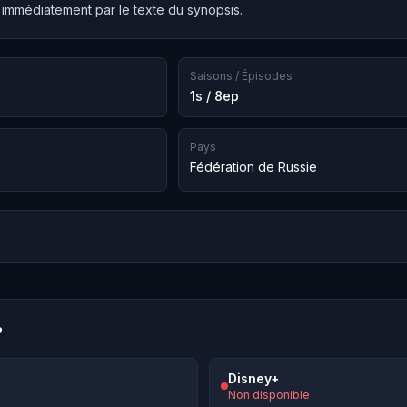
mmédiatement par le texte du synopsis.
Saisons / Épisodes
1s / 8ep
Pays
Fédération de Russie
?
Disney+
Non disponible