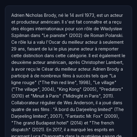
Adrien Nicholas Brody, né le 14 avril 1973, est un acteur
et producteur américain. Il s'est fait connaître et a reçu
des éloges internationaux pour son rôle de Władysław
Szpilman dans "Le pianiste" (2002) de Roman Polanski.
Ce rôle lui a valu l'Oscar du meilleur acteur à seulement
29 ans, faisant de lui le plus jeune acteur à remporter
cette distinction dans cette catégorie. Il est également le
deuxième acteur américain, après Christopher Lambert,
à avoir reçu le César du meilleur acteur. Adrien Brody a
participé à de nombreux films à succès tels que "La
ligne rouge" ("The thin red line", 1998), "Le village"
("The village", 2004), "King Kong" (2005), "Predators"
(2010) et "Minuit à Paris" ("Midnight in Paris", 2011).
Collaborateur régulier de Wes Anderson, il a joué dans
quatre de ses films : "À bord du Darjeeling limited" (The
Darjeeling limited", 2007), "Fantastic Mr. Fox" (2009),
"The grand Budapest hotel" (2014) et "The french
dispatch" (2021). En 2017, il a marqué les esprits en
incarnant Luca Changretta dans la quatrième saison de