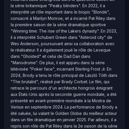
la série britannique "Peaky blinders". En 2022, il a
interprété un rôle important dans le biopic "Blonde",
consacré à Marilyn Monroe, et a incarné Pat Riley dans
la première saison de la série dramatique sportive
"Winning time: The rise of the Lakers dynasty". En 2023,
il a interprété Schubert Green dans "Asteroid city" de
Wes Anderson, poursuivant ainsi sa collaboration avec
le réalisateur. Il a également joué le rôle de Leveque
dans "Ghosted" et celui de Dad Dan dans
"Manodrome". De plus, il est apparu dans la série
télévisée "Poker face", incarnant Sterling Frost Jr. En
2024, Brody a tenu le rôle principal de László Tóth dans
"The brutalist", réalisé par Brady Corbet. Le film, qui
retrace le parcours d'un architecte hongrois émigrant
aux États-Unis après la seconde guerre mondiale, a été
présenté en avant-première mondiale à la Mostra de
Venise en septembre 2024. La performance de Brody a
été saluée, lui valant le Golden Globe du meilleur acteur
dans un film dramatique en janvier 2025. Par ailleurs, il a
repris son rôle de Pat Riley dans la 2e saison de la série