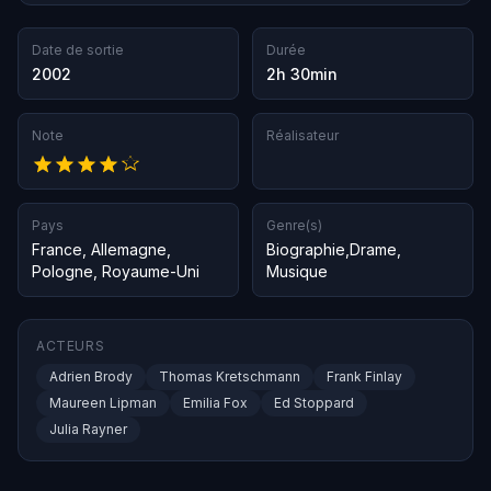
Date de sortie
Durée
2002
2h 30min
Note
Réalisateur
Pays
Genre(s)
France
,
Allemagne
,
Biographie
,
Drame
,
Pologne
,
Royaume-Uni
Musique
ACTEURS
Adrien Brody
Thomas Kretschmann
Frank Finlay
Maureen Lipman
Emilia Fox
Ed Stoppard
Julia Rayner