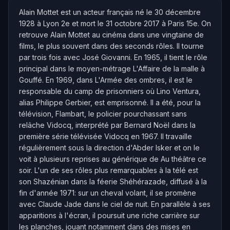
Alain Mottet est un acteur français né le 30 décembre
1928 à Lyon 2e et mort le 31 octobre 2017 à Paris 15e. On
retrouve Alain Mottet au cinéma dans une vingtaine de
films, le plus souvent dans des seconds rôles. Il tourne
par trois fois avec José Giovanni. En 1965, il tient le rôle
principal dans le moyen-métrage L'Affaire de la malle à
Gouffé. En 1969, dans L'Armée des ombres, il est le
responsable du camp de prisonniers où Lino Ventura,
alias Philippe Gerbier, est emprisonné. Il a été, pour la
télévision, Flambart, le policier pourchassant sans
relâche Vidocq, interprété par Bernard Noël dans la
première série télévisée Vidocq en 1967. Il travaille
régulièrement sous la direction d'Abder Isker et on le
voit à plusieurs reprises au générique de Au théâtre ce
soir. L'un de ses rôles plus remarquables à la télé est
son Shazénian dans la féerie Shéhérazade, diffusé à la
fin d'année 1971: sur un cheval volant, il se promène
avec Claude Jade dans le ciel de nuit. En parallèle à ses
apparitions à l'écran, il poursuit une riche carrière sur
les planches, jouant notamment dans des mises en