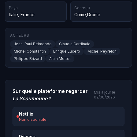
Pays
Genre(s)
Italie
,
France
Crime
,
Drame
ACTEURS
Jean-Paul Belmondo
Claudia Cardinale
Michel Constantin
Enrique Lucero
Michel Peyrelon
Philippe Brizard
Alain Mottet
Sur quelle plateforme regarder
Mis à jour le
02/08/2026
La Scoumoune
?
Netflix
Non disponible
Disney+