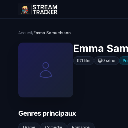
Accueil
/
Emma Samuelsson
Emma Sam
1 film
0 série
Pr
Genres principaux
Drame
Comédie
Romance