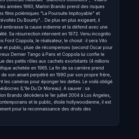
s les années 1960, Marlon Brando prend des risques
es films polémiques "La Poursuite Impitoyable" et
évoltés Du Bounty"… De plus en plus exigeant, il
 il embrasse la cause indienne et la défend avec une
lité. Sa résurrection intervient en 1972. Venu incognito
 Ford Coppola, le réalisateur, le choisit : il sera Vito
que et public, pluie de récompenses (second Oscar pour
reux Dernier Tango à Paris et Coppola lui confie le
 des petits rôles aux cachets exorbitants (4 millions
cifique achetée en 1965. La fin de sa carrière prend
re de son amant perpétré en 1990 par son propre frère,
 les caméras pour éponger les dettes. Le voilà obligé
diocres (L'Ile Du Dr Moreau). A sauver : sa
on Brando décèdera le 1er juillet 2004 à Los Angeles,
ntemporains et le public, étoile hollywoodienne, il est
amment pour la reconnaissance des droits des