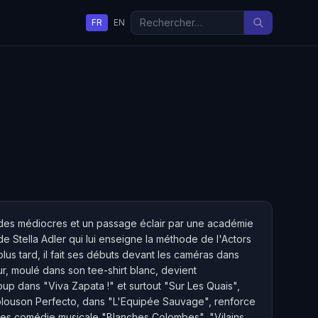
FR
EN
udes médiocres et un passage éclair par une académie
de Stella Adler qui lui enseigne la méthode de l'Actors
plus tard, il fait ses débuts devant les caméras dans
ur, moulé dans son tee-shirt blanc, devient
up dans "Viva Zapata !" et surtout "Sur Les Quais",
en blouson Perfecto, dans "L'Equipée Sauvage", renforce
ou les comédie musicale "Blanches Colombes", "Vilains