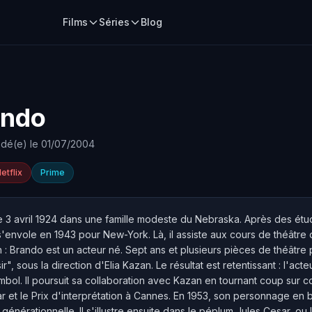
Films
Séries
Blog
ando
dé(e) le 01/07/2004
etflix
Prime
le 3 avril 1924 dans une famille modeste du Nebraska. Après des ét
s'envole en 1943 pour New-York. Là, il assiste aux cours de théâtre 
n : Brando est un acteur né. Sept ans et plusieurs pièces de théâtre 
sous la direction d'Elia Kazan. Le résultat est retentissant : l'acte
bol. Il poursuit sa collaboration avec Kazan en tournant coup sur co
scar et le Prix d'interprétation à Cannes. En 1953, son personnage 
 générationnelle. Il s'illustre ensuite dans le péplum Jules Cesar, 