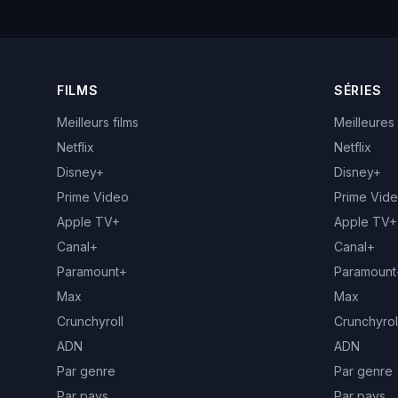
FILMS
SÉRIES
Meilleurs films
Meilleures
Netflix
Netflix
Disney+
Disney+
Prime Video
Prime Vid
Apple TV+
Apple TV+
Canal+
Canal+
Paramount+
Paramount
Max
Max
Crunchyroll
Crunchyrol
ADN
ADN
Par genre
Par genre
Par pays
Par pays