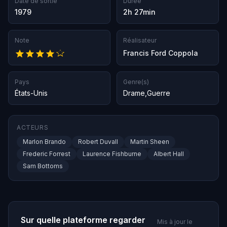
Date de sortie
Durée
1979
2h 27min
Note
Réalisateur
Francis Ford Coppola
Pays
Genre(s)
États-Unis
Drame
,
Guerre
ACTEURS
Marlon Brando
Robert Duvall
Martin Sheen
Frederic Forrest
Laurence Fishburne
Albert Hall
Sam Bottoms
Sur quelle plateforme regarder
Mis à jour le