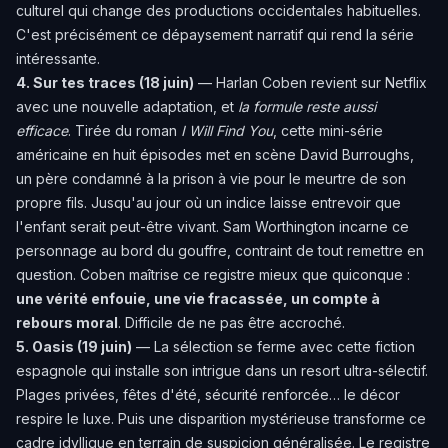
culturel qui change des productions occidentales habituelles.
C'est précisément ce dépaysement narratif qui rend la série
intéressante.
4. Sur tes traces (18 juin)
— Harlan Coben revient sur Netflix
avec une nouvelle adaptation, et
la formule reste aussi
efficace
. Tirée du roman
I Will Find You
, cette mini-série
américaine en huit épisodes met en scène David Burroughs,
un père condamné à la prison à vie pour le meurtre de son
propre fils. Jusqu'au jour où un indice laisse entrevoir que
l'enfant serait peut-être vivant. Sam Worthington incarne ce
personnage au bord du gouffre, contraint de tout remettre en
question. Coben maîtrise ce registre mieux que quiconque :
une vérité enfouie, une vie fracassée, un compte à
rebours moral
. Difficile de ne pas être accroché.
5. Oasis (19 juin)
— La sélection se ferme avec cette fiction
espagnole qui installe son intrigue dans un resort ultra-sélectif.
Plages privées, fêtes d'été, sécurité renforcée… le décor
respire le luxe. Puis une disparition mystérieuse transforme ce
cadre idyllique en terrain de suspicion généralisée. Le registre