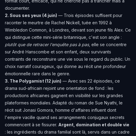
format court, efficace, qui ne cherche pas à trancher mais à
documenter.
2. Sous ses yeux (4 juin)
— Trois épisodes suffisent pour
raconter le meurtre de Rachel Nickell, tuée en 1992 à
Wimbledon Common, à Londres, devant son jeune fils Alex. Ce
qui distingue cette mini-série britannique, c'est son angle :
plutôt que de retracer l'enquête pas à pas
, elle se concentre
sur André Hanscombe et son enfant, deux survivants
contraints de reconstruire une vie sous le regard du public. Un
choix narratif courageux, qui donne au récit une profondeur
émotionnelle rare dans le genre.
3. The Polygamist (12 juin)
— Avec ses 22 épisodes, ce
drama sud-africain rejoint une orientation de fond
: les
productions africaines gagnent en visibilité sur les grandes
plateformes mondiales. Adapté du roman de Sue Nyathi, le
récit suit Jonasi Gomora, homme d'affaires influent dont
l'empire vacille quand ses arrangements conjugaux secrets
commencent à se fissurer.
Argent, domination et double vie
: les ingrédients du drama familial sont là, servis dans un cadre