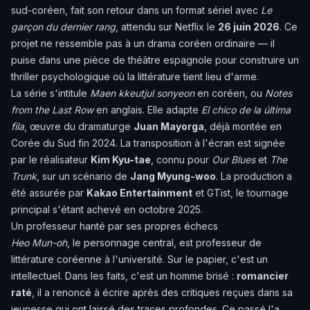
sud-coréen, fait son retour dans un format sériel avec
Le
garçon du dernier rang
, attendu sur Netflix le
26 juin 2026
. Ce
projet ne ressemble pas à un drama coréen ordinaire — il
puise dans une pièce de théâtre espagnole pour construire un
thriller psychologique où la littérature tient lieu d'arme.
La série s'intitule
Maen kkeutjul sonyeon
en coréen, ou
Notes
from the Last Row
en anglais. Elle adapte
El chico de la última
fila
, œuvre du dramaturge
Juan Mayorga
, déjà montée en
Corée du Sud fin 2024. La transposition à l'écran est signée
par le réalisateur
Kim Kyu-tae
, connu pour
Our Blues
et
The
Trunk
, sur un scénario de
Jang Myung-woo
. La production a
été assurée par
Kakao Entertainment
et GTist, le tournage
principal s'étant achevé en octobre 2025.
Un professeur hanté par ses propres échecs
Heo Mun-oh
, le personnage central, est professeur de
littérature coréenne à l'université. Sur le papier, c'est un
intellectuel. Dans les faits, c'est un homme brisé :
romancier
raté
, il a renoncé à écrire après des critiques reçues dans sa
jeunesse qui ont laissé des traces profondes. Ce passé l'a