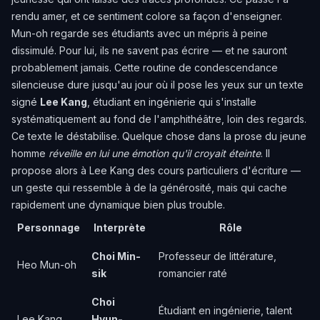
rendu amer, et ce sentiment colore sa façon d'enseigner.
Mun-oh regarde ses étudiants avec un mépris à peine
dissimulé. Pour lui, ils ne savent pas écrire — et ne sauront
probablement jamais. Cette routine de condescendance
silencieuse dure jusqu'au jour où il pose les yeux sur un texte
signé
Lee Kang
, étudiant en ingénierie qui s'installe
systématiquement au fond de l'amphithéâtre, loin des regards.
Ce texte le déstabilise. Quelque chose dans la prose du jeune
homme
réveille en lui une émotion qu'il croyait éteinte
. Il
propose alors à Lee Kang des cours particuliers d'écriture —
un geste qui ressemble à de la générosité, mais qui cache
rapidement une dynamique bien plus trouble.
Personnage
Interprète
Rôle
Choi Min-
Professeur de littérature,
Heo Mun-oh
sik
romancier raté
Choi
Étudiant en ingénierie, talent
Lee Kang
Hyun-