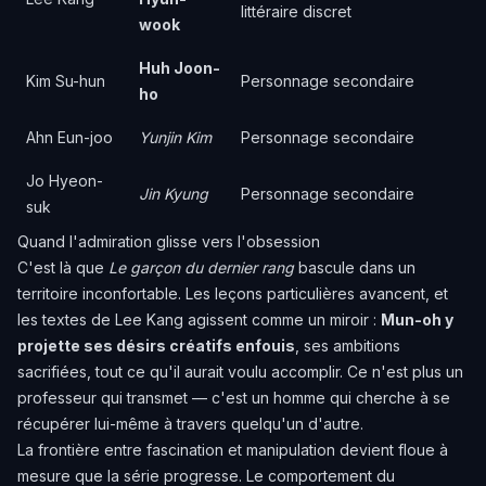
littéraire discret
wook
Huh Joon-
Kim Su-hun
Personnage secondaire
ho
Ahn Eun-joo
Yunjin Kim
Personnage secondaire
Jo Hyeon-
Jin Kyung
Personnage secondaire
suk
Quand l'admiration glisse vers l'obsession
C'est là que
Le garçon du dernier rang
bascule dans un
territoire inconfortable. Les leçons particulières avancent, et
les textes de Lee Kang agissent comme un miroir :
Mun-oh y
projette ses désirs créatifs enfouis
, ses ambitions
sacrifiées, tout ce qu'il aurait voulu accomplir. Ce n'est plus un
professeur qui transmet — c'est un homme qui cherche à se
récupérer lui-même à travers quelqu'un d'autre.
La frontière entre fascination et manipulation devient floue à
mesure que la série progresse. Le comportement du