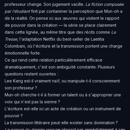
professeur change. Son jugement vacille.
La fiction composée
par l'étudiant
finit par contaminer la perception que Mun-oh a
de la réalité. On pense ici aux œuvres qui visitent le rapport
de pouvoir dans la création — la série se place clairement
dans cette lignée, au même titre que des récits comme
La
Tresse
, l'adaptation Netflix du best-seller de Laetitia
Colombani
, où l'écriture et la transmission portent une charge
émotionnelle forte.
Ce qui rend cette relation particulièrement efficace
dramatiquement, c'est son ambiguïté constante. Plusieurs
questions restent ouvertes :
Lee Kang est-il vraiment naïf, ou manipule-t-il consciemment
son professeur ?
Mun-oh cherche-t-il à former un talent ou à s'approprier une
voix qui n'est pas la sienne ?
L'écriture est-elle ici un acte de création ou un instrument de
pouvoir ?
La transmission littéraire peut-elle exister sans domination ?
Le garçon du dernier rang
ne répond pas immédiatement à ces