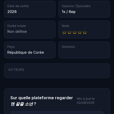
Date de sortie
Saisons / Épisodes
2026
1s / 6ep
Durée totale
Note
Non définie
Pays
Genre(s)
République de Corée
ACTEURS
Sur quelle plateforme regarder
Mis à jour le
02/08/2026
맨 끝줄 소년
?