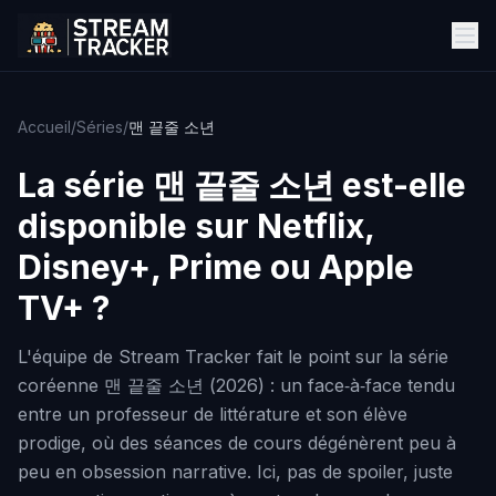
Accueil
/
Séries
/
맨 끝줄 소년
La série
맨 끝줄 소년
est-elle
disponible sur Netflix,
Disney+, Prime ou Apple
TV+ ?
L'équipe de Stream Tracker fait le point sur la série
coréenne 맨 끝줄 소년 (2026) : un face‑à‑face tendu
entre un professeur de littérature et son élève
prodige, où des séances de cours dégénèrent peu à
peu en obsession narrative. Ici, pas de spoiler, juste